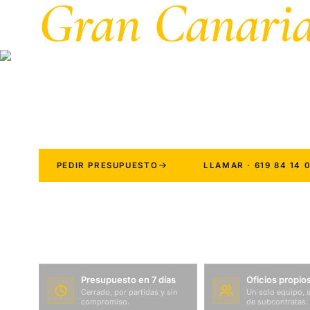
Gran Canaria
Empresa de reformas en Gran Canaria con ofi
Reforma integral, cocinas y baños con precio 
de Maspalomas a Las Palmas.
PEDIR PRESUPUESTO
LLAMAR · 619 84 14 
Presupuesto en 7 días
Oficios propio
Cerrado, por partidas y sin
Un solo equipo, 
compromiso.
de subcontratas.