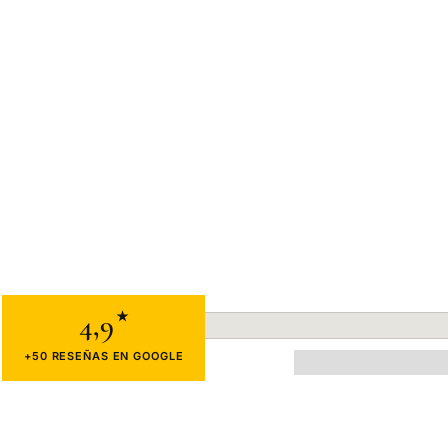
4,9
★
+50 RESEÑAS EN GOOGLE