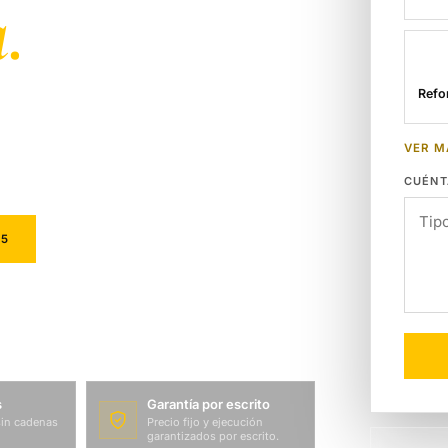
.
Refo
cios propios.
cerrado en 7 días,
VER M
CUÉNT
05
WHATSAPP
s
Garantía por escrito
sin cadenas
Precio fijo y ejecución
garantizados por escrito.