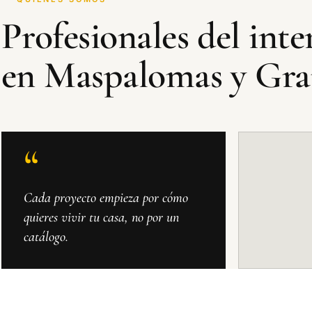
Profesionales del int
en Maspalomas y Gra
“
Cada proyecto empieza por cómo
quieres vivir tu casa, no por un
catálogo.