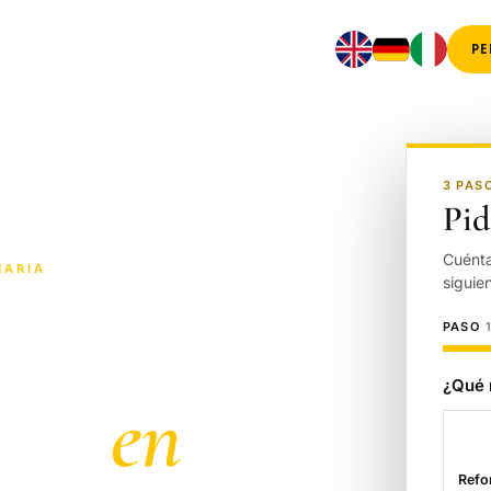
619 84 14 05
IOS
ZONAS
NOSOTROS
PE
English
Deutsch
Italiano
3 PAS
Pid
Cuénta
NARIA
siguie
 hogar,
PASO
1
¿Qué 
años
en
Refo